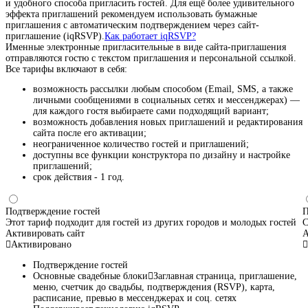
и удобного способа пригласить гостей. Для ещё более удивительного
эффекта приглашений рекомендуем использовать бумажные
приглашения с автоматическим подтверждением через сайт-
приглашение (iqRSVP).
Как работает iqRSVP?
Именные электронные пригласительные в виде сайта-приглашения
отправляются гостю с текстом приглашения и персональной ссылкой.
Все тарифы включают в себя:
возможность рассылки любым способом (Email, SMS, а также
личными сообщениями в социальных сетях и мессенджерах) —
для каждого гостя выбираете сами подходящий вариант;
возможность добавления новых приглашений и редактирования
сайта после его активации;
неограниченное количество гостей и приглашений;
доступны все функции конструктора по дизайну и настройке
приглашений;
срок действия - 1 год.
Подтверждение гостей
П
Этот тариф подходит для гостей из других городов и молодых гостей
С
Активировать сайт
А
Активировано
Подтверждение гостей
Основные свадебные блоки
Заглавная страница, приглашение,
меню, счетчик до свадьбы, подтверждения (RSVP), карта,
расписание, превью в мессенджерах и соц. сетях