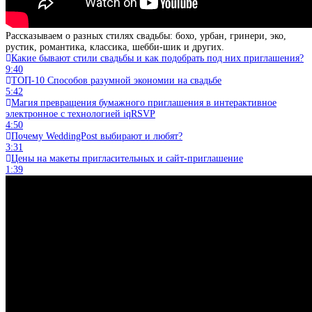
Рассказываем о разных стилях свадьбы: бохо, урбан, гринери, эко,
рустик, романтика, классика, шебби-шик и других.
Какие бывают стили свадьбы и как подобрать под них приглашения?
9:40
ТОП-10 Способов разумной экономии на свадьбе
5:42
Магия превращения бумажного приглашения в интерактивное
электронное с технологией iqRSVP
4:50
Почему WeddingPost выбирают и любят?
3:31
Цены на макеты пригласительных и сайт-приглашение
1:39