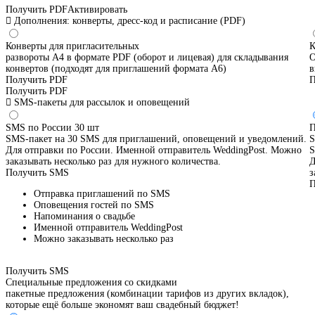
Получить PDF
Активировать
Дополнения: конверты, дресс-код и расписание (PDF)
Конверты для пригласительных
К
развороты А4 в формате PDF (оборот и лицевая) для складывания
О
конвертов (подходят для приглашений формата А6)
в
Получить PDF
П
Получить PDF
SMS-пакеты для рассылок и оповещений
SMS по России 30 шт
П
SMS-пакет на 30 SMS для приглашений, оповещений и уведомлений.
S
Для отправки по России. Именной отправитель WeddingPost. Можно
S
заказывать несколько раз для нужного количества.
Д
Получить SMS
з
П
Отправка приглашений по SMS
Оповещения гостей по SMS
Напоминания о свадьбе
Именной отправитель WeddingPost
Можно заказывать несколько раз
Получить SMS
Специальные предложения со скидками
пакетные предложения (комбинации тарифов из других вкладок),
которые ещё больше экономят ваш свадебный бюджет!