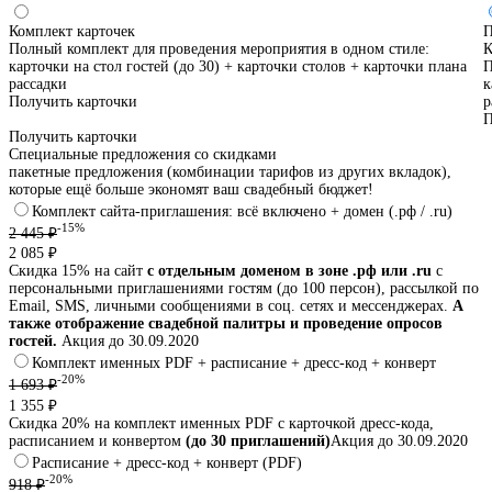
Комплект карточек
П
Полный комплект для проведения мероприятия в одном стиле:
К
карточки на стол гостей (до 30) + карточки столов + карточки плана
П
рассадки
к
Получить карточки
р
П
Получить карточки
Специальные предложения со скидками
пакетные предложения (комбинации тарифов из других вкладок),
которые ещё больше экономят ваш свадебный бюджет!
Комплект сайта-приглашения: всё включено + домен (.рф / .ru)
-15%
2 445 ₽
2 085 ₽
Скидка 15% на сайт
с отдельным доменом в зоне .рф или .ru
с
персональными приглашениями гостям (до 100 персон), рассылкой по
Email, SMS, личными сообщениями в соц. сетях и мессенджерах.
А
также отображение свадебной палитры и проведение опросов
гостей.
Акция до 30.09.2020
Комплект именных PDF + расписание + дресс-код + конверт
-20%
1 693 ₽
1 355 ₽
Скидка 20% на комплект именных PDF с карточкой дресс-кода,
расписанием и конвертом
(до 30 приглашений)
Акция до 30.09.2020
Расписание + дресс-код + конверт (PDF)
-20%
918 ₽