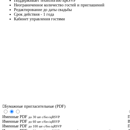
Поддерживает технологию iqRSVP
Неограниченное количество гостей и приглашений
Редактирование до даты свадьбы
Срок действия - 1 года
Кабинет управления гостями
Бумажные пригласительные (PDF)
Именные PDF
П
до 30 шт с/без iqRSVP
Именные PDF
В
до 60 шт с/без iqRSVP
Именные PDF
П
до 100 шт с/без iqRSVP