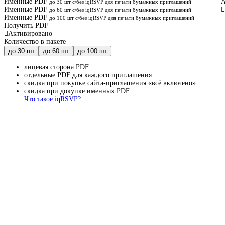
Именные PDF
А
до 30 шт с/без iqRSVP для печати бумажных приглашений
Именные PDF
до 60 шт с/без iqRSVP для печати бумажных приглашений
Именные PDF
до 100 шт с/без iqRSVP для печати бумажных приглашений
Получить PDF
Активировано
Количество в пакете
до 30 шт
до 60 шт
до 100 шт
лицевая сторона PDF
отдельные PDF для каждого приглашения
скидка при покупке сайта-приглашения «всё включено»
скидка при докупке именных PDF
Что такое iqRSVP?